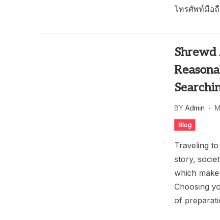
โทรศัพท์มือ
Shrewd 
Reasonab
Searchi
BY
Admin
M
Blog
Traveling to
story, socie
which make i
Choosing y
of preparatio