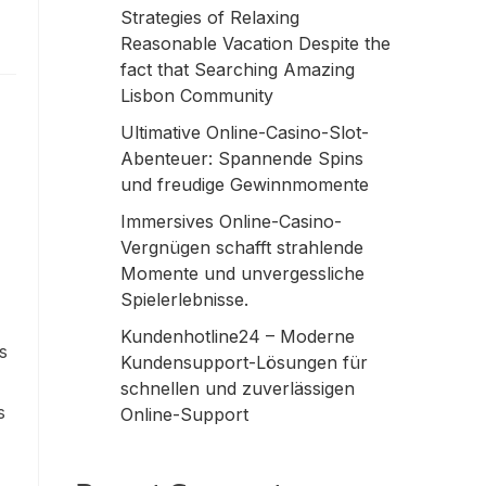
Strategies of Relaxing
Reasonable Vacation Despite the
fact that Searching Amazing
Lisbon Community
Ultimative Online-Casino-Slot-
Abenteuer: Spannende Spins
und freudige Gewinnmomente
Immersives Online-Casino-
Vergnügen schafft strahlende
Momente und unvergessliche
Spielerlebnisse.
Kundenhotline24 – Moderne
s
Kundensupport-Lösungen für
schnellen und zuverlässigen
s
Online-Support