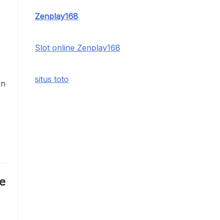
Zenplay168
Slot online Zenplay168
situs toto
en
e