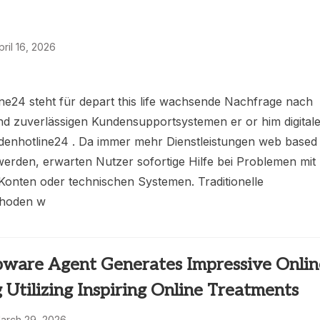
pril 16, 2026
ne24 steht für depart this life wachsende Nachfrage nach
nd zuverlässigen Kundensupportsystemen er or him digital
ndenhotline24 . Da immer mehr Dienstleistungen web based
erden, erwarten Nutzer sofortige Hilfe bei Problemen mit
Konten oder technischen Systemen. Traditionelle
hoden w
pware Agent Generates Impressive Onlin
Utilizing Inspiring Online Treatments
arch 29, 2026