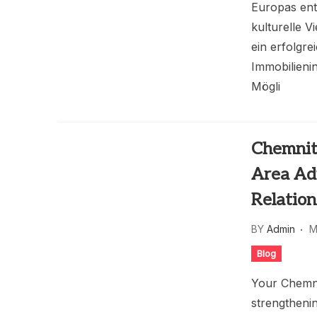
Europas entw
kulturelle V
ein erfolgr
Immobilieni
Mögli
Chemnitz
Area Ad
Relation
BY
Admin
M
Blog
Your Chemni
strengtheni