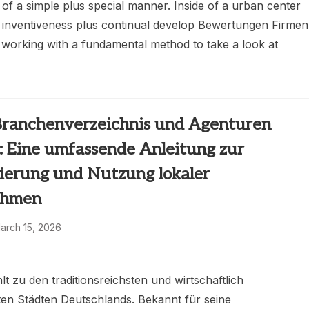
 of a simple plus special manner. Inside of a urban center
 inventiveness plus continual develop Bewertungen Firmen
, working with a fundamental method to take a look at
&
Branchenverzeichnis und Agenturen
: Eine umfassende Anleitung zur
zierung und Nutzung lokaler
ehmen
arch 15, 2026
t zu den traditionsreichsten und wirtschaftlich
en Städten Deutschlands. Bekannt für seine