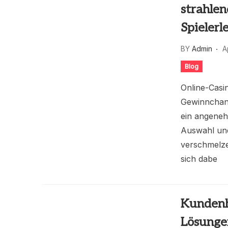
strahle
Spielerl
BY
Admin
A
Blog
Online-Casin
Gewinnchanc
ein angeneh
Auswahl und
verschmelze
sich dabe
Kundenh
Lösungen