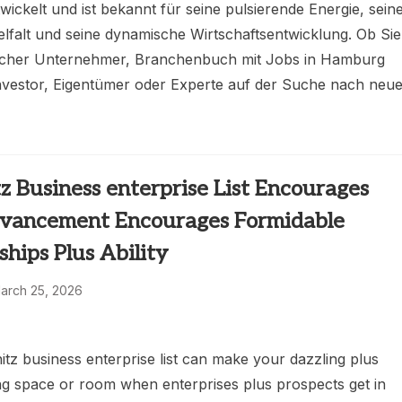
ickelt und ist bekannt für seine pulsierende Energie, sein
ielfalt und seine dynamische Wirtschaftsentwicklung. Ob Sie
eicher Unternehmer, Branchenbuch mit Jobs in Hamburg
nvestor, Eigentümer oder Experte auf der Suche nach neu
 Business enterprise List Encourages
vancement Encourages Formidable
ships Plus Ability
arch 25, 2026
tz business enterprise list can make your dazzling plus
ng space or room when enterprises plus prospects get in