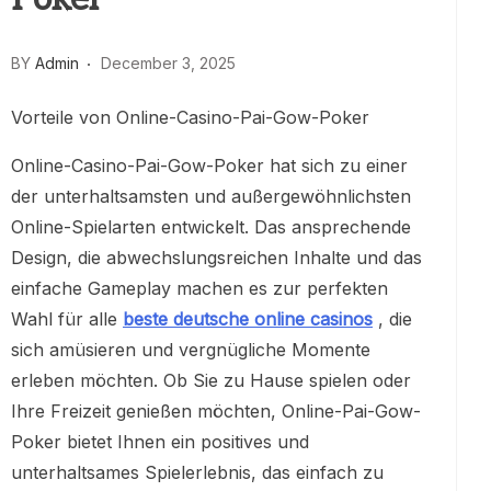
BY
Admin
December 3, 2025
Vorteile von Online-Casino-Pai-Gow-Poker
Online-Casino-Pai-Gow-Poker hat sich zu einer
der unterhaltsamsten und außergewöhnlichsten
Online-Spielarten entwickelt. Das ansprechende
Design, die abwechslungsreichen Inhalte und das
einfache Gameplay machen es zur perfekten
Wahl für alle
beste deutsche online casinos
, die
sich amüsieren und vergnügliche Momente
erleben möchten. Ob Sie zu Hause spielen oder
Ihre Freizeit genießen möchten, Online-Pai-Gow-
Poker bietet Ihnen ein positives und
unterhaltsames Spielerlebnis, das einfach zu