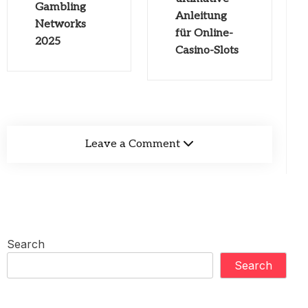
Gambling
Anleitung
Networks
für Online-
2025
Casino-Slots
Leave a Comment
Search
Search