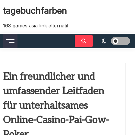
Skip
tagebuchfarben
to
content
168 games asia link alternatif
Ein freundlicher und
umfassender Leitfaden
für unterhaltsames
Online-Casino-Pai-Gow-
Poker