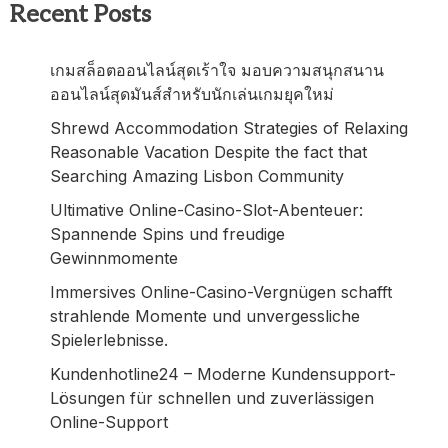
Recent Posts
เกมสล็อตออนไลน์สุดเร้าใจ มอบความสนุกสนาน
ออนไลน์สุดมันส์สำหรับนักเล่นเกมยุคใหม่
Shrewd Accommodation Strategies of Relaxing
Reasonable Vacation Despite the fact that
Searching Amazing Lisbon Community
Ultimative Online-Casino-Slot-Abenteuer:
Spannende Spins und freudige
Gewinnmomente
Immersives Online-Casino-Vergnügen schafft
strahlende Momente und unvergessliche
Spielerlebnisse.
Kundenhotline24 – Moderne Kundensupport-
Lösungen für schnellen und zuverlässigen
Online-Support