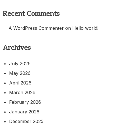
Recent Comments
A WordPress Commenter
on
Hello world!
Archives
July 2026
May 2026
April 2026
March 2026
February 2026
January 2026
December 2025