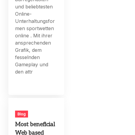
und beliebtesten
Online-
Unterhaltungsfor
men sportwetten
online . Mit ihrer
ansprechenden
Grafik, dem
fesselnden
Gameplay und
den attr
Blog
Most beneficial
Web based