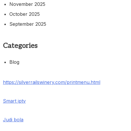
November 2025
October 2025
September 2025
Categories
Blog
https://silverrailswinery.com/printmenu.html
Smart iptv
Judi bola