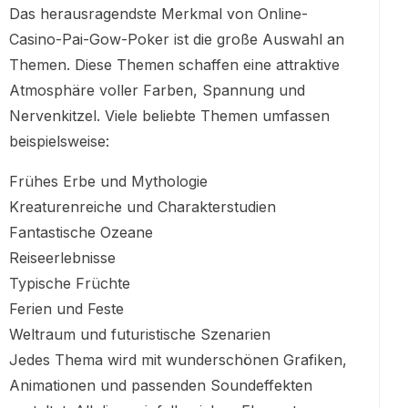
Das herausragendste Merkmal von Online-
Casino-Pai-Gow-Poker ist die große Auswahl an
Themen. Diese Themen schaffen eine attraktive
Atmosphäre voller Farben, Spannung und
Nervenkitzel. Viele beliebte Themen umfassen
beispielsweise:
Frühes Erbe und Mythologie
Kreaturenreiche und Charakterstudien
Fantastische Ozeane
Reiseerlebnisse
Typische Früchte
Ferien und Feste
Weltraum und futuristische Szenarien
Jedes Thema wird mit wunderschönen Grafiken,
Animationen und passenden Soundeffekten