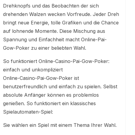
Drehknopfs und das Beobachten der sich
drehenden Walzen wecken Vorfreude. Jeder Dreh
bringt neue Energie, tolle Grafiken und die Chance
auf lohnende Momente. Diese Mischung aus
Spannung und Einfachheit macht Online-Pai-
Gow-Poker zu einer beliebten Wahl.
So funktioniert Online-Casino-Pai-Gow-Poker:
einfach und unkompliziert
Online-Casino-Pai-Gow-Poker ist
benutzerfreundlich und einfach zu spielen. Selbst
absolute Anfänger können es problemlos
genießen. So funktioniert ein klassisches
Spielautomaten-Spiel:
Sie wählen ein Spiel mit einem Thema Ihrer Wahl.